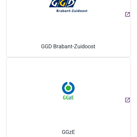
GGD Brabant-Zuidoost
(Deze link gaat naar een ext
GGzE