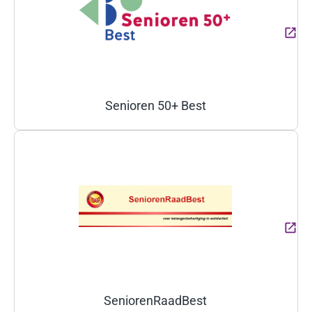
Senioren 50+ Best
(Deze link gaat naar een ext
SeniorenRaadBest