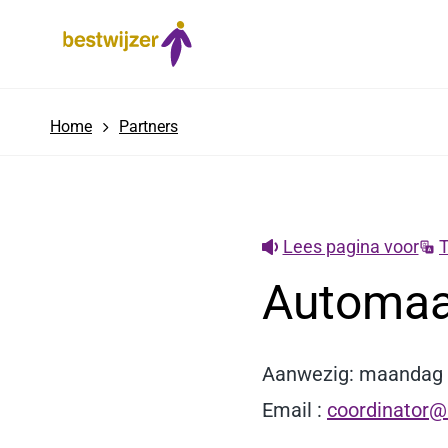
A
ut
o
m
a
at
Home
Partners
je
B
e
st
Lees pagina voor
T
Automaa
Aanwezig: maandag t
Email :
coordinator@