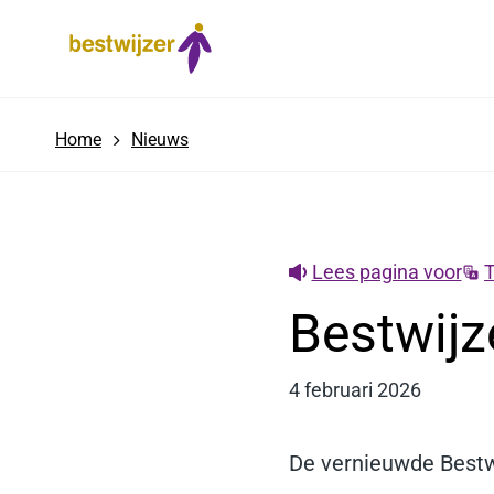
w
ij
z
e
r.
n
l
Home
Nieuws
v
e
r
n
ie
u
Lees pagina voor
T
w
d
Bestwijz
4 februari 2026
De vernieuwde Bestwi